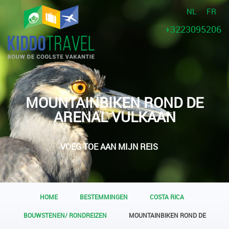
NL
FR
+3223095206
MOUNTAINBIKEN ROND DE
ARENAL VULKAAN
VOEG TOE AAN MIJN REIS
HOME
BESTEMMINGEN
COSTA RICA
BOUWSTENEN/ RONDREIZEN
MOUNTAINBIKEN ROND DE