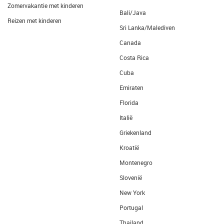
Zomervakantie met kinderen
Bali/Java
Reizen met kinderen
Sri Lanka/Malediven
Canada
Costa Rica
Cuba
Emiraten
Florida
Italië
Griekenland
Kroatië
Montenegro
Slovenië
New York
Portugal
Thailand