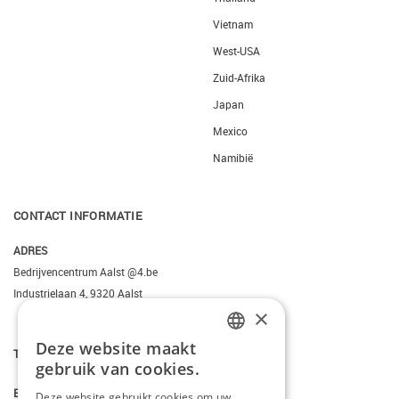
Vietnam
West-USA
Zuid-Afrika
Japan
Mexico
Namibië
CONTACT INFORMATIE
ADRES
Bedrijvencentrum Aalst @4.be
Industrielaan 4, 9320 Aalst
×
Deze website maakt
DUTCH
T.
+3223095206
gebruik van cookies.
FRENCH
E.
info@kiddotravel.be
Deze website gebruikt cookies om uw