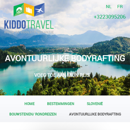
NL
FR
+3223095206
AVONTUURLIJKE BODYRAFTING
VOEG TOE AAN MIJN REIS
HOME
BESTEMMINGEN
SLOVENIË
BOUWSTENEN/ RONDREIZEN
AVONTUURLIJKE BODYRAFTING