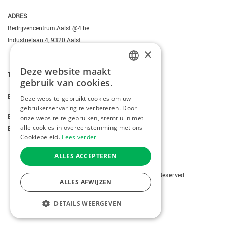
ADRES
Bedrijvencentrum Aalst @4.be
Industrielaan 4, 9320 Aalst
×
Deze website maakt
T.
+3223095206
DUTCH
gebruik van cookies.
FRENCH
E.
info@kiddotravel.be
Deze website gebruikt cookies om uw
gebruikerservaring te verbeteren. Door
ENGLISH
BTW
onze website te gebruiken, stemt u in met
alle cookies in overeenstemming met ons
BE 0685795740
Cookiebeleid.
Lees verder
ALLES ACCEPTEREN
Copyright © 2026 Kiddotravel. All Rights Reserved
ALLES AFWIJZEN
webdesign
by conversal
DETAILS WEERGEVEN
MENU
STRIKT NOODZAKELIJK