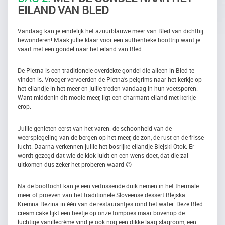
EILAND VAN BLED
Vandaag kan je eindelijk het azuurblauwe meer van Bled van dichtbij
bewonderen! Maak jullie klaar voor een authentieke boottrip want je
vaart met een gondel naar het eiland van Bled.
De Pletna is een traditionele overdekte gondel die alleen in Bled te
vinden is. Vroeger vervoerden de Pletna’s pelgrims naar het kerkje op
het eilandje in het meer en jullie treden vandaag in hun voetsporen.
Want middenin dit mooie meer, ligt een charmant eiland met kerkje
erop.
Jullie genieten eerst van het varen: de schoonheid van de
weerspiegeling van de bergen op het meer, de zon, de rust en de frisse
lucht. Daarna verkennen jullie het bosrijke eilandje Blejski Otok. Er
wordt gezegd dat wie de klok luidt en een wens doet, dat die zal
uitkomen dus zeker het proberen waard 😉
Na de boottocht kan je een verfrissende duik nemen in het thermale
meer of proeven van het traditionele Sloveense dessert Blejska
Kremna Rezina in één van de restaurantjes rond het water. Deze Bled
cream cake lijkt een beetje op onze tompoes maar bovenop de
luchtige vanillecrème vind je ook nog een dikke laag slagroom, een