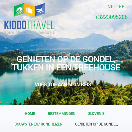
NL
FR
+3223095206
GENIETEN OP DE GONDEL,
TUKKEN IN EEN TREEHOUSE
VOEG TOE AAN MIJN REIS
HOME
BESTEMMINGEN
SLOVENIË
BOUWSTENEN/ RONDREIZEN
GENIETEN OP DE GONDEL,