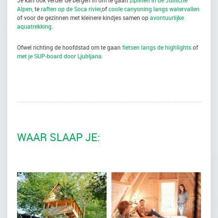
Je kan ook verder de bergen in om te gaan
ziplinen in de Julische
Alpen,
te
raften op de Soca rivier,
of
coole canyoning langs watervallen
of voor de gezinnen met kleinere kindjes samen op
avontuurlijke
aquatrekking.
Ofwel richting de hoofdstad om te gaan
fietsen langs de highlights
of
met je SUP-board door Ljubljana.
WAAR SLAAP JE: