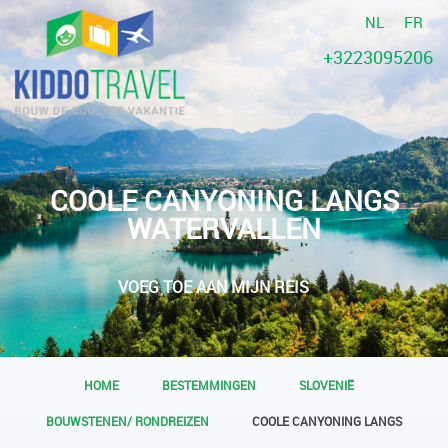
NL
FR
+3223095206
COOLE CANYONING LANGS
WATERVALLEN
VOEG TOE AAN MIJN REIS
HOME
BESTEMMINGEN
SLOVENIË
BOUWSTENEN/ RONDREIZEN
COOLE CANYONING LANGS