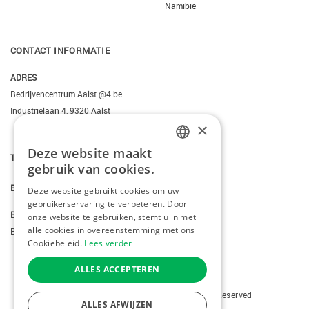
Namibië
CONTACT INFORMATIE
ADRES
Bedrijvencentrum Aalst @4.be
Industrielaan 4, 9320 Aalst
×
Deze website maakt
T.
+3223095206
DUTCH
gebruik van cookies.
FRENCH
E.
info@kiddotravel.be
Deze website gebruikt cookies om uw
gebruikerservaring te verbeteren. Door
ENGLISH
BTW
onze website te gebruiken, stemt u in met
alle cookies in overeenstemming met ons
BE 0685795740
Cookiebeleid.
Lees verder
ALLES ACCEPTEREN
Copyright © 2026 Kiddotravel. All Rights Reserved
ALLES AFWIJZEN