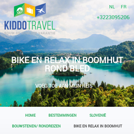
NL
FR
+3223095206
BIKE EN RELAX IN BOOMHUT
ROND BLED
VOEG TOE AAN MIJN REIS
HOME
BESTEMMINGEN
SLOVENIË
BOUWSTENEN/ RONDREIZEN
BIKE EN RELAX IN BOOMHUT